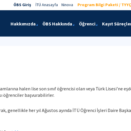
ÖBS Giriş
İTÜ Anasayfa
Ninova
Program Bilgi Paketi / TYYÇ
Hakkımızda
ÖBS Hakkında
Öğrenci
Kayıt Süreçler
ramlarına halen lise son sınıf öğrencisi olan veya Türk Lisesi'ne e
ı öğrenciler başvurabilirler.
k, genellikle her yıl Ağustos ayında İTÜ Öğrenci İşleri Daire Başka