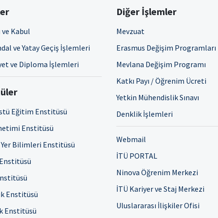
ler
Diğer İşlemler
 ve Kabul
Mevzuat
dal ve Yatay Geçiş İşlemleri
Erasmus Değişim Programları
et ve Diploma İşlemleri
Mevlana Değişim Programı
Katkı Payı / Öğrenim Ücreti
üler
Yetkin Mühendislik Sınavı
stü Eğitim Enstitüsü
Denklik İşlemleri
netimi Enstitüsü
Webmail
Yer Bilimleri Enstitüsü
İTÜ PORTAL
 Enstitüsü
Ninova Öğrenim Merkezi
Enstitüsü
İTÜ Kariyer ve Staj Merkezi
ık Enstitüsü
Uluslararası İlişkiler Ofisi
ık Enstitüsü