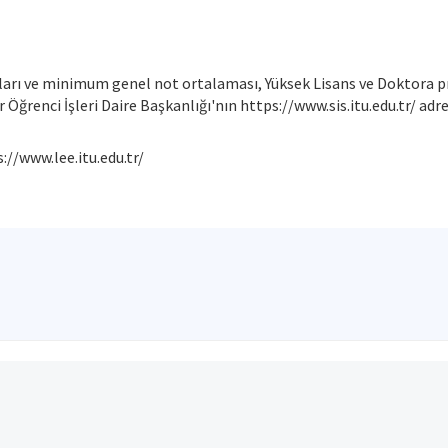
ı ve minimum genel not ortalaması, Yüksek Lisans ve Doktora pro
 Öğrenci İşleri Daire Başkanlığı'nın https://www.sis.itu.edu.tr/ adr
://www.lee.itu.edu.tr/