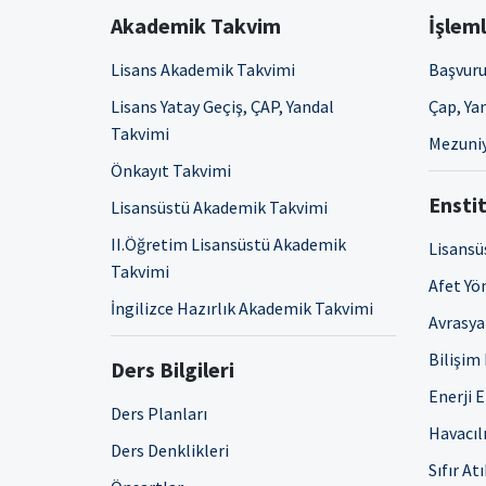
Akademik Takvim
İşlem
Lisans Akademik Takvimi
Başvuru
Lisans Yatay Geçiş, ÇAP, Yandal
Çap, Yan
Takvimi
Mezuniy
Önkayıt Takvimi
Enstit
Lisansüstü Akademik Takvimi
II.Öğretim Lisansüstü Akademik
Lisansü
Takvimi
Afet Yö
İngilizce Hazırlık Akademik Takvimi
Avrasya 
Bilişim
Ders Bilgileri
Enerji 
Ders Planları
Havacıl
Ders Denklikleri
Sıfır At