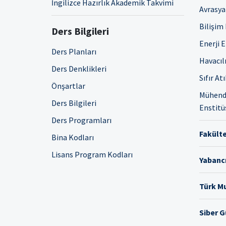
İngilizce Hazırlık Akademik Takvimi
Avrasya 
Bilişim
Ders Bilgileri
Enerji 
Ders Planları
Havacıl
Ders Denklikleri
Sıfır At
Önşartlar
Mühendi
Ders Bilgileri
Enstitü
Ders Programları
Fakülte
Bina Kodları
Lisans Program Kodları
Yabancı
Türk Mu
Siber 