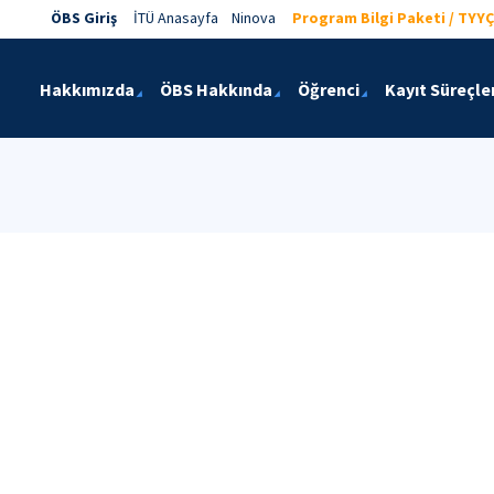
ÖBS Giriş
İTÜ Anasayfa
Ninova
Program Bilgi Paketi / TYYÇ
Hakkımızda
ÖBS Hakkında
Öğrenci
Kayıt Süreçler