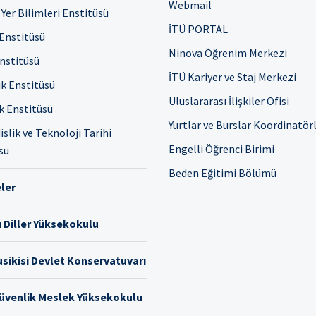
Webmail
Yer Bilimleri Enstitüsü
İTÜ PORTAL
 Enstitüsü
Ninova Öğrenim Merkezi
Enstitüsü
İTÜ Kariyer ve Staj Merkezi
ık Enstitüsü
Uluslararası İlişkiler Ofisi
ık Enstitüsü
Yurtlar ve Burslar Koordinatör
slik ve Teknoloji Tarihi
Engelli Öğrenci Birimi
sü
Beden Eğitimi Bölümü
ler
 Diller Yüksekokulu
sikisi Devlet Konservatuvarı
Güvenlik Meslek Yüksekokulu