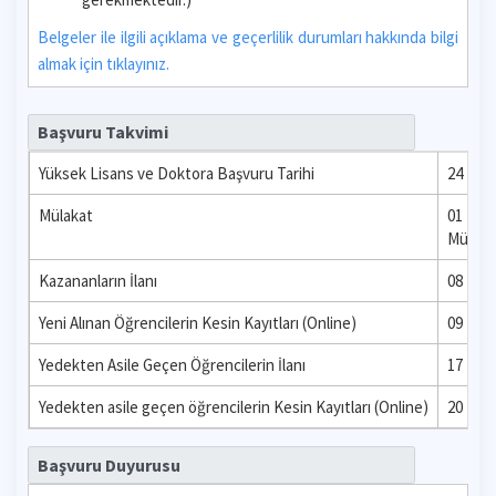
Belgeler ile ilgili açıklama ve geçerlilik durumları hakkında bilgi
almak için tıklayınız.
Başvuru Takvimi
Yüksek Lisans ve Doktora Başvuru Tarihi
24 Nisa
Mülakat
01 - 0
Mülakat
Kazananların İlanı
08 Tem
Yeni Alınan Öğrencilerin Kesin Kayıtları (Online)
09 Tem
Yedekten Asile Geçen Öğrencilerin İlanı
17 Tem
Yedekten asile geçen öğrencilerin Kesin Kayıtları (Online)
20 Tem
Başvuru Duyurusu