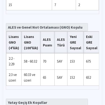
15
7
2
ALES ve Genel Not Ortalaması (GNO) Koşulu
Lisans
Lisans
Yeni
Eski
ALES
ALES
GNO
GNO
GRE
GRE
G
Puanı
Türü
(4'lük)
(100'lük)
Sayısal
Sayısal
2.2 -
58 - 60.32
70
SAY
153
675
-
2.29
2.3 ve
60.33 ve
65
SAY
152
652
-
üzeri
üzeri
Yatay Geçiş Ek Koşullar