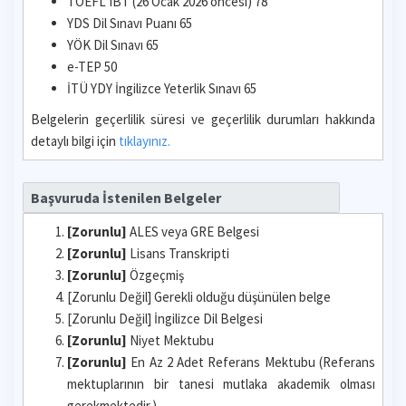
TOEFL IBT (26 Ocak 2026 öncesi) 78
YDS Dil Sınavı Puanı 65
YÖK Dil Sınavı 65
e-TEP 50
İTÜ YDY İngilizce Yeterlik Sınavı 65
Belgelerin geçerlilik süresi ve geçerlilik durumları hakkında
detaylı bilgi için
tıklayınız.
Başvuruda İstenilen Belgeler
[Zorunlu]
ALES veya GRE Belgesi
[Zorunlu]
Lisans Transkripti
[Zorunlu]
Özgeçmiş
[Zorunlu Değil] Gerekli olduğu düşünülen belge
[Zorunlu Değil] İngilizce Dil Belgesi
[Zorunlu]
Niyet Mektubu
[Zorunlu]
En Az 2 Adet Referans Mektubu (Referans
mektuplarının bir tanesi mutlaka akademik olması
gerekmektedir.)