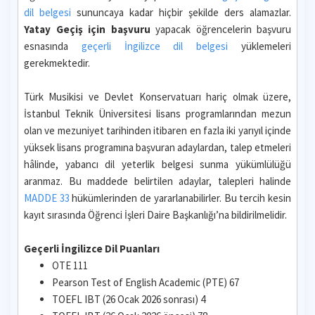
dil belgesi
sununcaya kadar hiçbir şekilde ders alamazlar.
Yatay Geçiş için başvuru
yapacak öğrencelerin başvuru
esnasında
geçerli İngilizce dil belgesi
yüklemeleri
gerekmektedir.
Türk Musikisi ve Devlet Konservatuarı hariç olmak üzere,
İstanbul Teknik Üniversitesi lisans programlarından mezun
olan ve mezuniyet tarihinden itibaren en fazla iki yarıyıl içinde
yüksek lisans programına başvuran adaylardan, talep etmeleri
hâlinde, yabancı dil yeterlik belgesi sunma yükümlülüğü
aranmaz. Bu maddede belirtilen adaylar, talepleri halinde
MADDE 33
hükümlerinden de yararlanabilirler. Bu tercih kesin
kayıt sırasında Öğrenci İşleri Daire Başkanlığı’na bildirilmelidir.
Geçerli İngilizce Dil Puanları
OTE 111
Pearson Test of English Academic (PTE) 67
TOEFL IBT (26 Ocak 2026 sonrası) 4