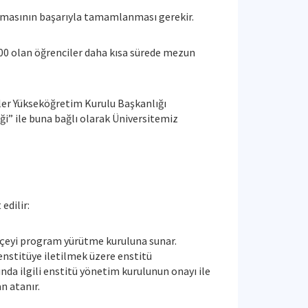
lışmasının başarıyla tamamlanması gerekir.
3.00 olan öğrenciler daha kısa sürede mezun
emler Yükseköğretim Kurulu Başkanlığı
i” ile buna bağlı olarak Üniversitemiz
edilir:
lekçeyi program yürütme kuruluna sunar.
 enstitüye iletilmek üzere enstitü
nda ilgili enstitü yönetim kurulunun onayı ile
n atanır.