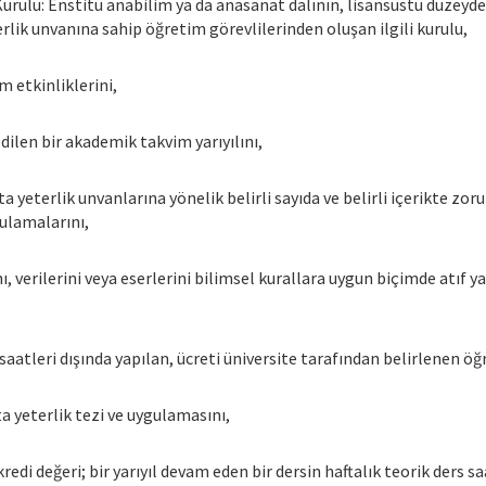
urulu: Enstitü anabilim ya da anasanat dalının, lisansüstü düzeyd
lik unvanına sahip öğretim görevlilerinden oluşan ilgili kurulu,
 etkinliklerini,
dilen bir akademik takvim yarıyılını,
 yeterlik unvanlarına yönelik belirli sayıda ve belirli içerikte zor
gulamalarını,
rını, verilerini veya eserlerini bilimsel kurallara uygun biçimde a
saatleri dışında yapılan, ücreti üniversite tarafından belirlenen ö
ta yeterlik tezi ve uygulamasını,
l kredi değeri; bir yarıyıl devam eden bir dersin haftalık teorik ders