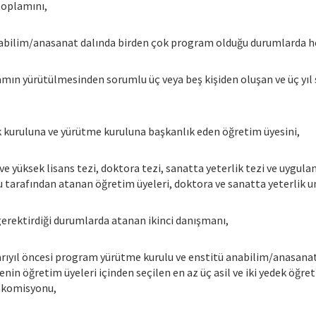
 toplamını,
abilim/anasanat dalında birden çok program olduğu durumlarda he
mın yürütülmesinden sorumlu üç veya beş kişiden oluşan ve üç yıl
kuruluna ve yürütme kuruluna başkanlık eden öğretim üyesini,
ve yüksek lisans tezi, doktora tezi, sanatta yeterlik tezi ve uygu
 tarafından atanan öğretim üyeleri, doktora ve sanatta yeterlik un
gerektirdiği durumlarda atanan ikinci danışmanı,
ıyıl öncesi program yürütme kurulu ve enstitü anabilim/anasanat 
nin öğretim üyeleri içinden seçilen en az üç asil ve iki yedek öğre
n komisyonu,