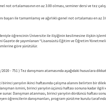
genel not ortalamasının en az 3.00 olması, seminer dersi ve tez ça
sını başarı ile tamamlamış ve ağırlıklı genel not ortalaması en az 
eniyle öğrencinin Üniversite ile ilişiğinin kesilmesine ilişkin işl
esmi Gazete de yayımlanan “Lisansüstü Eğitim ve Öğretim Yönetmeliğ
mlerine göre yürütülür.
/2020 - 751 ) Tez danışmanı atamasında aşağıdaki hususlara dikkat 
 birinci yarıyılın ikinci haftasında çalışma alanını belirten bir di
nışman ismini, birinci yarıyılın üçüncü haftası sonuna kadar ilgili
e sunar. Danışman atanması, birinci yarıyılın dördüncü haftası sonu
meyen öğrencilerin danışmanları, program yürütme kurulu tarafında