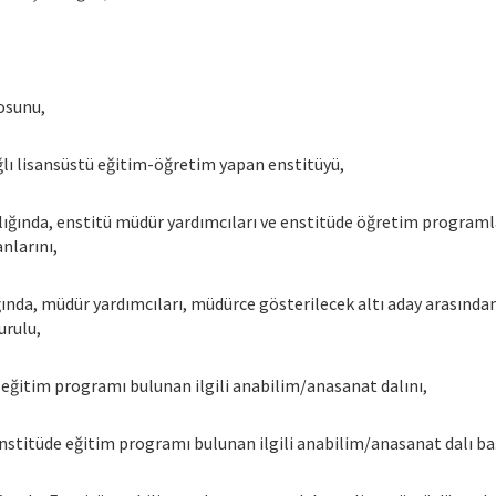
osunu,
ağlı lisansüstü eğitim-öğretim yapan enstitüyü,
lığında, enstitü müdür yardımcıları ve enstitüde öğretim program
nlarını,
nda, müdür yardımcıları, müdürce gösterilecek altı aday arasından 
urulu,
 eğitim programı bulunan ilgili anabilim/anasanat dalını,
Enstitüde eğitim programı bulunan ilgili anabilim/anasanat dalı ba