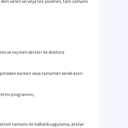
e ders veren ve/veya tez yöneten, tam zamanlı
unlu ve seçmeli dersler ile doktora
tıf yapmadan kısmen veya tamamen kendi eseri
ğretim programını,
 saatinin tamamı ile haftalık uygulama, atölye