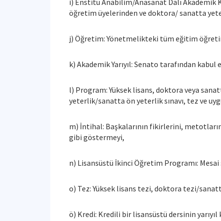
i) Enstitü Anabilim/Anasanat Dalı Akademik K
öğretim üyelerinden ve doktora/ sanatta yeter
j) Öğretim: Yönetmelikteki tüm eğitim öğretim
k) Akademik Yarıyıl: Senato tarafından kabul e
l) Program: Yüksek lisans, doktora veya sanatta
yeterlik/sanatta ön yeterlik sınavı, tez ve uy
m) İntihal: Başkalarının fikirlerini, metotla
gibi göstermeyi,
n) Lisansüstü İkinci Öğretim Programı: Mesai 
o) Tez: Yüksek lisans tezi, doktora tezi/sanat
ö) Kredi: Kredili bir lisansüstü dersinin yarıyı