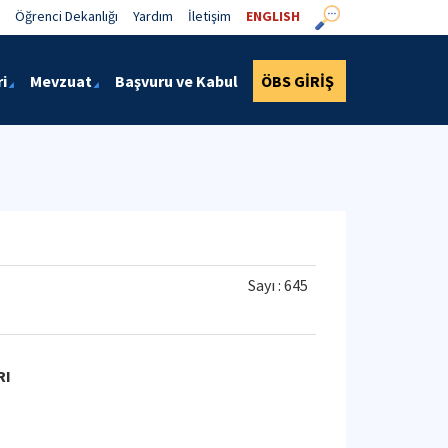
Öğrenci Dekanlığı
Yardım
İletişim
ENGLISH
i
Mevzuat
Başvuru ve Kabul
ÖBS GİRİŞ
Sayı : 645
RI