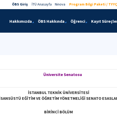
ÖBS Giriş
İTÜ Anasayfa
Ninova
Program Bilgi Paketi / TYYÇ
Hakkımızda
ÖBS Hakkında
Öğrenci
Kayıt Süreçler
Üniversite Senatosu
İSTANBUL TEKNİK ÜNİVERSİTESİ
İSANSÜSTÜ EĞİTİM VE ÖĞRETİM YÖNETMELİĞİ SENATO ESASLA
BİRİNCİ BÖLÜM