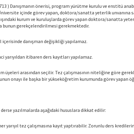
- 713 ) Danışmanın önerisi, program yürütme kurulu ve enstitü ana
 Üniversite içinde görev yapan, doktora/sanatta yeterlik unvanına sa
dışındaki kurum ve kuruluşlarda görev yapan doktora/sanatta yete
nda bunun gerekçelendirilmesi gerekmektedir.
ıl içerisinde danışman değişikliği yapılamaz.
i yarıyıldan itibaren ders kayıtları yapılamaz.
 üyeleri arasından seçilir. Tez çalışmasının niteliğine göre gere
lunun onayı ile başka bir yükseköğretim kurumunda görev yapan öğr
derse yazılmalarda aşağıdaki hususlara dikkat edilir:
her yarıyıl tez çalışmasına kayıt yaptırabilir. Zorunlu ders kredil