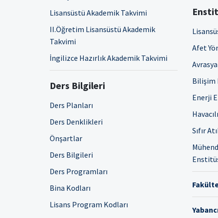
Enstit
Lisansüstü Akademik Takvimi
II.Öğretim Lisansüstü Akademik
Lisansü
Takvimi
Afet Yö
İngilizce Hazırlık Akademik Takvimi
Avrasya 
Bilişim
Ders Bilgileri
Enerji 
Ders Planları
Havacıl
Ders Denklikleri
Sıfır At
Önşartlar
Mühendi
Ders Bilgileri
Enstitü
Ders Programları
Fakülte
Bina Kodları
Lisans Program Kodları
Yabancı