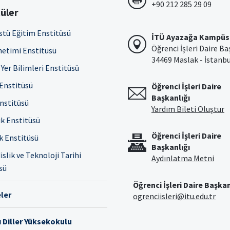
+90 212 285 29 09
üler
stü Eğitim Enstitüsü
İTÜ Ayazağa Kampüs
Öğrenci İşleri Daire Ba
netimi Enstitüsü
34469 Maslak - İstanb
Yer Bilimleri Enstitüsü
 Enstitüsü
Öğrenci İşleri Daire
Başkanlığı
Enstitüsü
Yardım Bileti Oluştur
ık Enstitüsü
Öğrenci İşleri Daire
ık Enstitüsü
Başkanlığı
slik ve Teknoloji Tarihi
Aydınlatma Metni
sü
Öğrenci İşleri Daire Başkan
ler
ogrenciisleri@itu.edu.tr
 Diller Yüksekokulu