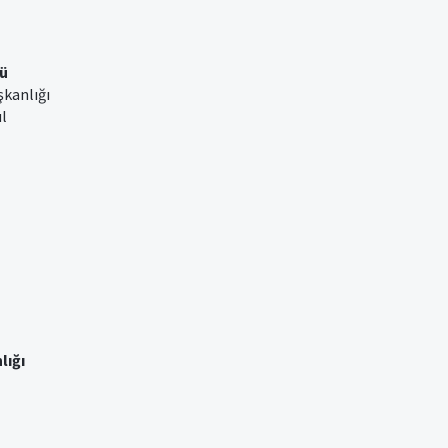
ü
şkanlığı
ul
lığı