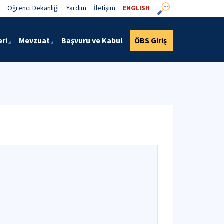
Öğrenci Dekanlığı
Yardım
İletişim
ENGLISH
eri
Mevzuat
Başvuru ve Kabul
ÖBS Giriş