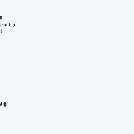
ü
şkanlığı
ul
lığı