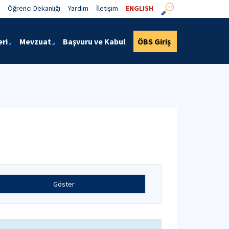
Öğrenci Dekanlığı
Yardım
İletişim
ENGLISH
eri
Mevzuat
Başvuru ve Kabul
ÖBS Giriş
Göster