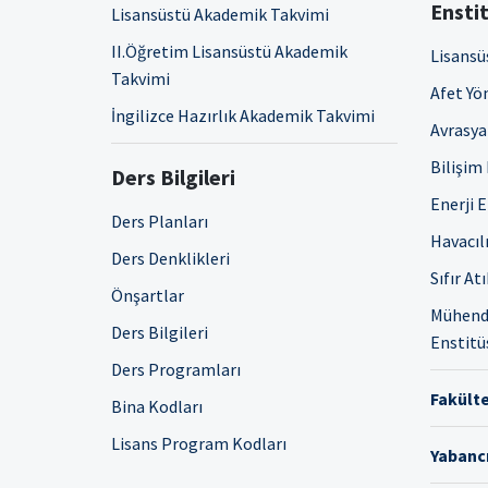
Enstit
Lisansüstü Akademik Takvimi
II.Öğretim Lisansüstü Akademik
Lisansü
Takvimi
Afet Yö
İngilizce Hazırlık Akademik Takvimi
Avrasya 
Bilişim
Ders Bilgileri
Enerji 
Ders Planları
Havacıl
Ders Denklikleri
Sıfır At
Önşartlar
Mühendi
Ders Bilgileri
Enstitü
Ders Programları
Fakülte
Bina Kodları
Lisans Program Kodları
Yabancı