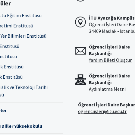
üler
stü Eğitim Enstitüsü
İTÜ Ayazağa Kampüs
Öğrenci İşleri Daire Ba
netimi Enstitüsü
34469 Maslak - İstanb
Yer Bilimleri Enstitüsü
 Enstitüsü
Öğrenci İşleri Daire
Başkanlığı
Enstitüsü
Yardım Bileti Oluştur
ık Enstitüsü
Öğrenci İşleri Daire
ık Enstitüsü
Başkanlığı
slik ve Teknoloji Tarihi
Aydınlatma Metni
sü
Öğrenci İşleri Daire Başkan
ler
ogrenciisleri@itu.edu.tr
 Diller Yüksekokulu