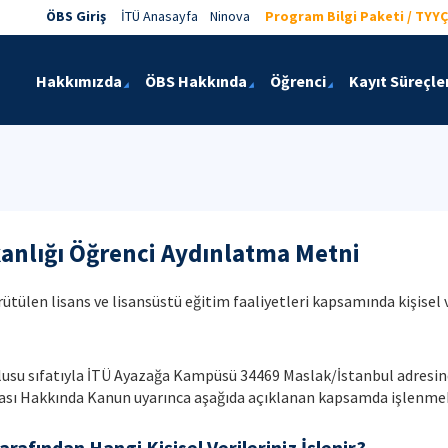
ÖBS Giriş
İTÜ Anasayfa
Ninova
Program Bilgi Paketi / TYYÇ
Hakkımızda
ÖBS Hakkında
Öğrenci
Kayıt Süreçler
kanlığı Öğrenci Aydınlatma Metni
tülen lisans ve lisansüstü eğitim faaliyetleri kapsamında kişisel v
umlusu sıfatıyla İTÜ Ayazağa Kampüsü 34469 Maslak/İstanbul adresi
nması Hakkında Kanun uyarınca aşağıda açıklanan kapsamda işlenme
arafından Hangi Kişisel Verileriniz İşlenir?