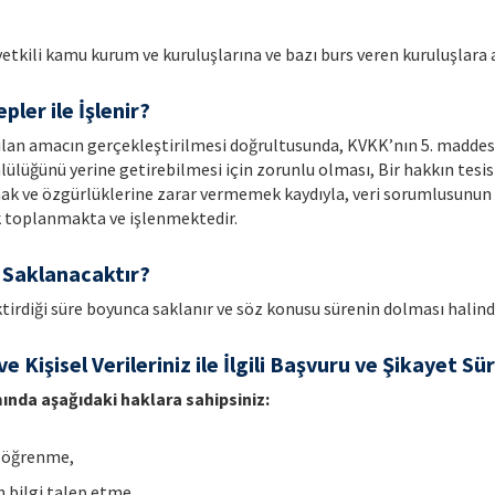
 yetkili kamu kurum ve kuruluşlarına ve bazı burs veren kuruluşlara a
pler ile İşlenir?
sayılan amacın gerçekleştirilmesi doğrultusunda, KVKK’nın 5. maddes
üğünü yerine getirebilmesi için zorunlu olması, Bir hakkın tesisi
 hak ve özgürlüklerine zarar vermemek kaydıyla, veri sorumlusunun
k toplanmakta ve işlenmektedir.
r Saklanacaktır?
ktirdiği süre boyunca saklanır ve söz konusu sürenin dolması halinde 
ve Kişisel Verileriniz ile İlgili Başvuru ve Şikayet Sü
mında aşağıdaki haklara sahipsiniz:
ni öğrenme,
in bilgi talep etme,