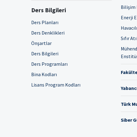
Bilişim
Ders Bilgileri
Enerji 
Ders Planları
Havacıl
Ders Denklikleri
Sıfır At
Önşartlar
Mühendi
Ders Bilgileri
Enstitü
Ders Programları
Fakülte
Bina Kodları
Lisans Program Kodları
Yabancı
Türk Mu
Siber 