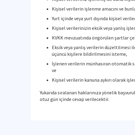
Kişisel verilerin işlenme amacını ve bun
Yurt içinde veya yurt dışında kişisel verile
Kişisel verilerinizin eksik veya yanlış i
KVKK mevzuatında öngörülen şartlar çerçe
Eksik veya yanlış verilerin düzeltilmesi i
üçüncü kişilere bildirilmesini isteme,
İşlenen verilerin münhasıran otomatik si
ve
Kişisel verilerin kanuna aykırı olarak i
Yukarıda sıralanan haklarınıza yönelik başvurula
otuz gün içinde cevap verilecektir.