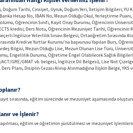
, Doğum Tarihi, Cinsiyet, Uyruk, Doğum Yeri, İletişim Bilgileri, YU 
, Banka Hesap No, IBAN No, Mezun Olduğu Okul, Yerleştirme Puanı, 
Bölümü, Öğrencinin Sınıfı, Kayıt Onay Durumu, Öğrencinin Üniversi
 ECTS kredisi, Ders Notu, Öğrencinin Mezuniyet Tarihi, Öğrencinin M
çerli İngilizce Yeterlilik Sınavı Belgesi, Ortaöğretim Sırasında Alın
asında Kredi ve Yurtlar Kurumu’na başvurusu Yapılan Burs, Öğrenim 
ardeş Bilgisi, Mezun Olduğu Lise, Mezun Olunan Lise Türü, Üniversit
mu, Engellilik Durumu, Öğretime Engel Olabilecek Sağlık Bilgiler
ACT/GRE/GMAT vb. belgesi, İngilizce Dil Belgesi), Lise Not Çizelge
Ders Planı, Disiplin Cezası Alınıp Alınmadığına İlişkin Belge, YKS 
oplanır?
n kayıt sırasında, eğitim sürecinde ve mezuniyet aşamasında oluştur
anır ve İşlenir?
 yapılması, eğitim ve öğretimin yürütülmesi ve mezuniyet işlemlerin