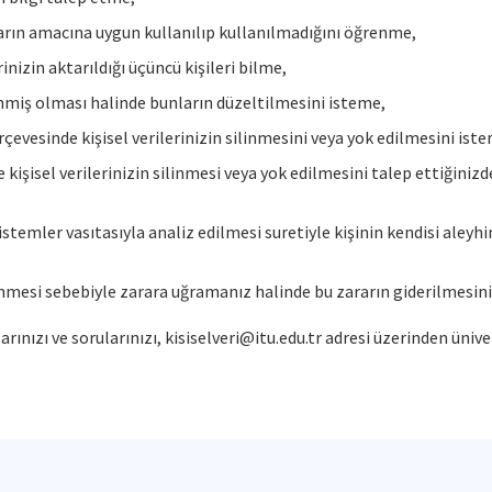
ların amacına uygun kullanılıp kullanılmadığını öğrenme,
rinizin aktarıldığı üçüncü kişileri bilme,
şlenmiş olması halinde bunların düzeltilmesini isteme,
vesinde kişisel verilerinizin silinmesini veya yok edilmesini ist
le kişisel verilerinizin silinmesi veya yok edilmesini talep ettiğiniz
stemler vasıtasıyla analiz edilmesi suretiyle kişinin kendisi aleyh
şlenmesi sebebiyle zarara uğramanız halinde bu zararın giderilmesin
rınızı ve sorularınızı, kisiselveri@itu.edu.tr adresi üzerinden ünive