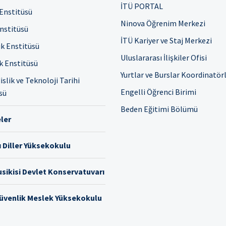
İTÜ PORTAL
 Enstitüsü
Ninova Öğrenim Merkezi
Enstitüsü
İTÜ Kariyer ve Staj Merkezi
ık Enstitüsü
Uluslararası İlişkiler Ofisi
ık Enstitüsü
Yurtlar ve Burslar Koordinatör
slik ve Teknoloji Tarihi
Engelli Öğrenci Birimi
sü
Beden Eğitimi Bölümü
ler
 Diller Yüksekokulu
sikisi Devlet Konservatuvarı
Güvenlik Meslek Yüksekokulu