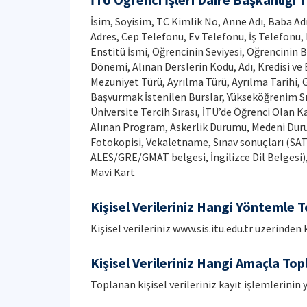
İsim, Soyisim, TC Kimlik No, Anne Adı, Baba Adı
Adres, Cep Telefonu, Ev Telefonu, İş Telefonu
Enstitü İsmi, Öğrencinin Seviyesi, Öğrencinin 
Dönemi, Alınan Derslerin Kodu, Adı, Kredisi ve
Mezuniyet Türü, Ayrılma Türü, Ayrılma Tarihi, Ge
Başvurmak İstenilen Burslar, Yükseköğrenim Sır
Üniversite Tercih Sırası, İTÜ’de Öğrenci Olan K
Alınan Program, Askerlik Durumu, Medeni Duru
Fotokopisi, Vekaletname, Sınav sonuçları (SAT/
ALES/GRE/GMAT belgesi, İngilizce Dil Belgesi), 
Mavi Kart
Kişisel Verileriniz Hangi Yöntemle T
Kişisel verileriniz www.sis.itu.edu.tr üzerinde
Kişisel Verileriniz Hangi Amaçla Topl
Toplanan kişisel verileriniz kayıt işlemlerinin