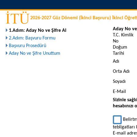
2026-2027 Güz Dönemi (İkinci Başvuru) İkinci Öğreti
Aday No ve 
1.Adım: Aday No ve Şifre Al
T.C. Kimlik
2.Adım: Başvuru Formu
No
Başvuru Prosedürü
Doğum
Aday No ve Şifre Unuttum
Tarihi
Adı
Orta Adı
Soyadı
E-Mail
Sizinle sağl
hesabınızı 
Belirtm
tebligatları
E-mail adre