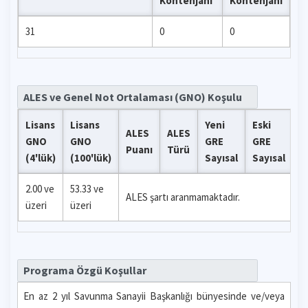
Kontenjanı
Kontenjanı
31
0
0
ALES ve Genel Not Ortalaması (GNO) Koşulu
Lisans
Lisans
Yeni
Eski
ALES
ALES
GNO
GNO
GRE
GRE
G
Puanı
Türü
(4'lük)
(100'lük)
Sayısal
Sayısal
2.00 ve
53.33 ve
ALES şartı aranmamaktadır.
üzeri
üzeri
Programa Özgü Koşullar
En az 2 yıl Savunma Sanayii Başkanlığı bünyesinde ve/veya