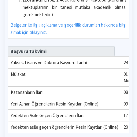
mektuplarının bir tanesi mutlaka akademik olması
gerekmektedir.)
Belgeler ile ilgili açıklama ve geçerlilik durumları hakkında bilgi
almak için tıklayınız.
Başvuru Takvimi
Yüksek Lisans ve Doktora Başvuru Tarihi
24 Nisa
Mülakat
01 - 0
Mülakat
Kazananların İlanı
08 Tem
Yeni Alınan Öğrencilerin Kesin Kayıtları (Online)
09 Tem
Yedekten Asile Geçen Öğrencilerin İlanı
17 Tem
Yedekten asile geçen öğrencilerin Kesin Kayıtları (Online)
20 Tem