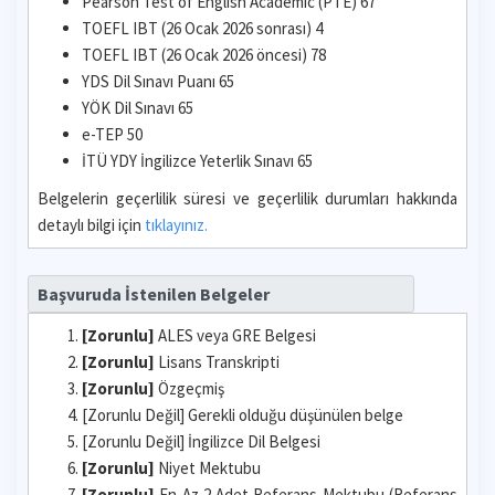
Pearson Test of English Academic (PTE) 67
TOEFL IBT (26 Ocak 2026 sonrası) 4
TOEFL IBT (26 Ocak 2026 öncesi) 78
YDS Dil Sınavı Puanı 65
YÖK Dil Sınavı 65
e-TEP 50
İTÜ YDY İngilizce Yeterlik Sınavı 65
Belgelerin geçerlilik süresi ve geçerlilik durumları hakkında
detaylı bilgi için
tıklayınız.
Başvuruda İstenilen Belgeler
[Zorunlu]
ALES veya GRE Belgesi
[Zorunlu]
Lisans Transkripti
[Zorunlu]
Özgeçmiş
[Zorunlu Değil] Gerekli olduğu düşünülen belge
[Zorunlu Değil] İngilizce Dil Belgesi
[Zorunlu]
Niyet Mektubu
[Zorunlu]
En Az 2 Adet Referans Mektubu (Referans