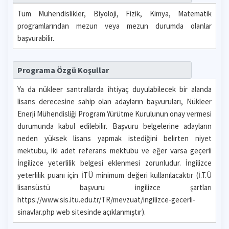
Tüm Mühendislikler, Biyoloji, Fizik, Kimya, Matematik
programlarından mezun veya mezun durumda olanlar
başvurabilir.
Programa Özgü Koşullar
Ya da nükleer santrallarda ihtiyaç duyulabilecek bir alanda
lisans derecesine sahip olan adayların başvuruları, Nükleer
Enerji Mühendisliği Program Yürütme Kurulunun onay vermesi
durumunda kabul edilebilir. Başvuru belgelerine adayların
neden yüksek lisans yapmak istediğini belirten niyet
mektubu, iki adet referans mektubu ve eğer varsa geçerli
İngilizce yeterlilik belgesi eklenmesi zorunludur. İngilizce
yeterlilik puanı için İTÜ minimum değeri kullanılacaktır (İ.T.Ü
lisansüstü başvuru ingilizce şartları
https://www.sis.itu.edu.tr/TR/mevzuat/ingilizce-gecerli-
sinavlar.php web sitesinde açıklanmıştır).