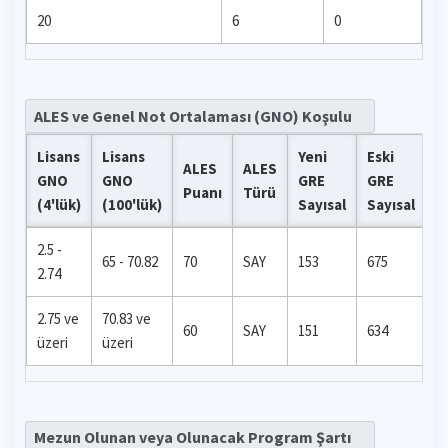
20
6
0
ALES ve Genel Not Ortalaması (GNO) Koşulu
Lisans
Lisans
Yeni
Eski
ALES
ALES
GNO
GNO
GRE
GRE
G
Puanı
Türü
(4'lük)
(100'lük)
Sayısal
Sayısal
2.5 -
65 - 70.82
70
SAY
153
675
-
2.74
2.75 ve
70.83 ve
60
SAY
151
634
-
üzeri
üzeri
Mezun Olunan veya Olunacak Program Şartı